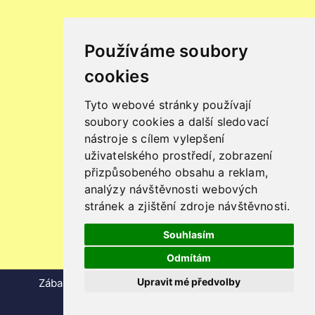
Používáme soubory
cookies
Tyto webové stránky používají
soubory cookies a další sledovací
nástroje s cílem vylepšení
uživatelského prostředí, zobrazení
přizpůsobeného obsahu a reklam,
analýzy návštěvnosti webových
stránek a zjištění zdroje návštěvnosti.
Souhlasím
Odmítám
Upravit mé předvolby
Zábavné atrakce
|
Simulátory
|
Atrakce pro děti